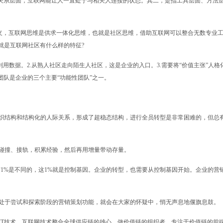
指关系层面，互联网能让人一直处于与相关人连接的状态。其二，是指工具层面、方法
定义，互联网思维是供求一体化思维，也就是社区思维，借助互联网可以整合无数专业
就是互联网社区有什么样的特征?
用数据。2.从熟人社区走向陌生人社区，这是企业的入口。3.需要将“价值主张”人格
团队是企业的三个主要“功能性团队”之一。
织结构和结构化的人际关系，形成了超稳态结构，进行全员转型是非常困难的，但总
碰撞、接轨，积累经验，然后再用增量带动存量。
1%是不同的，这1%就是控制基因。企业的转型，也需要从控制基因开始。企业的营
。
处于尝试和探索阶段的营销策划功能，就会在大家的怀疑中，悄无声息地偃旗息鼓。
IT技术、互联网技术整合全球供应链的雄心，做价值链的组织者，专注于价值链的前