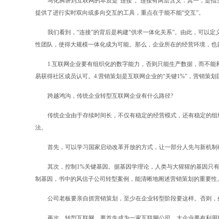
马化腾讲到互联网的本质是“连接”。连接有两层含义：其一，是
提供了进行实时双向或多向交互的工具，重点在于能不能“交互”。
我们看到，“连接”的背后是构建“供求一体化关系”。由此，可以
性团队，使得大规模一体化成为可能。那么，企业所在的经营环境，也
1.互联网企业要有组织化的数字能力，否则只能生产数据，而不能利
易获得社区成员认可。4.营销策划是互联网企业的“关键1%”，营销策划
跨越鸿沟，传统企业转型互联网企业有什么路径?
传统企业由于存续时间长，不仅有稳定的经营模式，还有稳定的组
法。
首先，可以学习国家启动改革开放的方式，让一部分人先与新机制
其次，控制1%关键基因。据基因学理论，人类与大猩猩的基因只有
制基因，书中的风信子公司转型案例，能清晰地阐述营销策划的重要性
公司老板要亲自抓营销策划，至少在企业转型阶段要这样。否则，
再次，转型互联网，要首先成为一家互联网公司。大企业要有利用